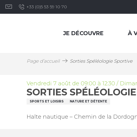
Aller
+33 (0)5 53 59 10 70
au
contenu
principal
JE DÉCOUVRE
À V
Page d’accueil
Sorties Spéléologie Sportive
Vendredi 7 août de 09:00 à 12:30 / Dimanc
SORTIES SPÉLÉOLOGIE
SPORTS ET LOISIRS
NATURE ET DÉTENTE
Halte nautique – Chemin de la Dordogn