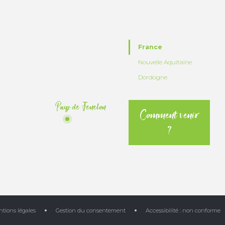
France
Nouvelle Aquitaine
Dordogne
Pays de Fenelon
Comment venir
?
tions légales
Gestion du consentement
Accessibilité : non conforme