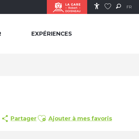
FR
Accessibilité
Recher
Voir les favor
R
EXPÉRIENCES
Ajouter aux favoris
Partager
Ajouter à mes favoris