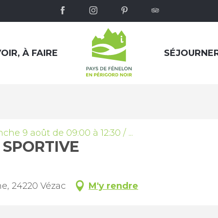
OIR, À FAIRE
SÉJOURNE
he 9 août de 09:00 à 12:30 / ...
 SPORTIVE
e, 24220 Vézac
M'y rendre