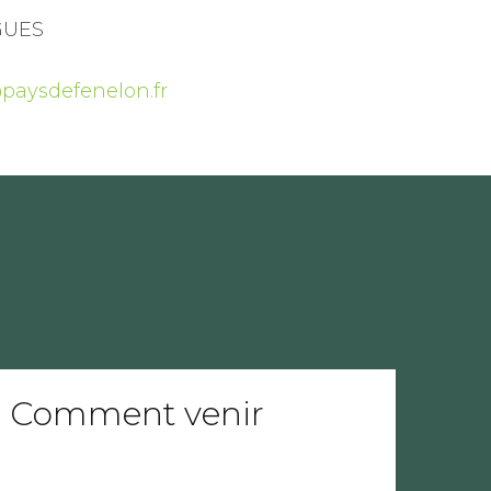
GUES
paysdefenelon.fr
Comment venir