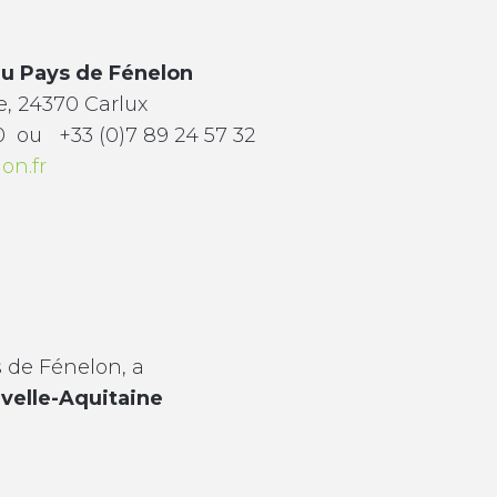
du Pays de Fénelon
, 24370 Carlux
 70 ou +33 (0)7 89 24 57 32
on.fr
s de Fénelon, a
velle-Aquitaine