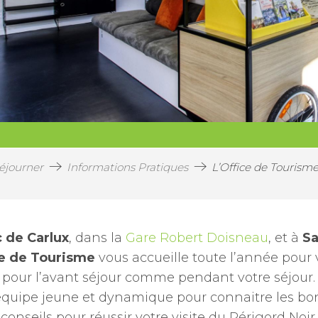
éjourner
Informations Pratiques
L’Office de Tourism
c de Carlux
, dans la
Gare Robert Doisneau
, et à
Sa
ce de Tourisme
vous accueille toute l’année pour 
r pour l’avant séjour comme pendant votre séjour. 
e équipe jeune et dynamique pour connaitre les bo
conseils pour réussir votre visite du Périgord Noir.