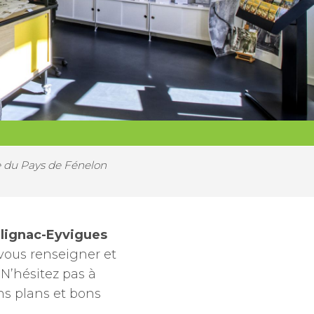
e du Pays de Fénelon
lignac-Eyvigues
vous renseigner et
N’hésitez pas à
ns plans et bons