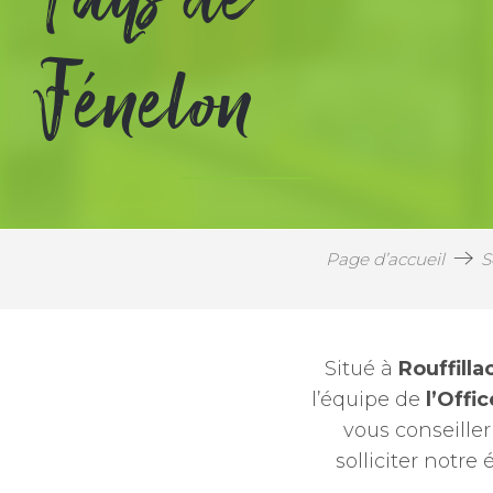
Fénelon
Page d’accueil
S
Situé à
Rouffilla
l’équipe de
l’Offi
vous conseille
solliciter notr