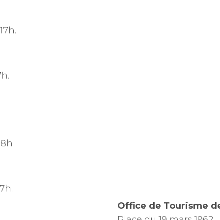
17h.
7h.
18h
7h.
Office de Tourisme d
Place du 19 mars 1962