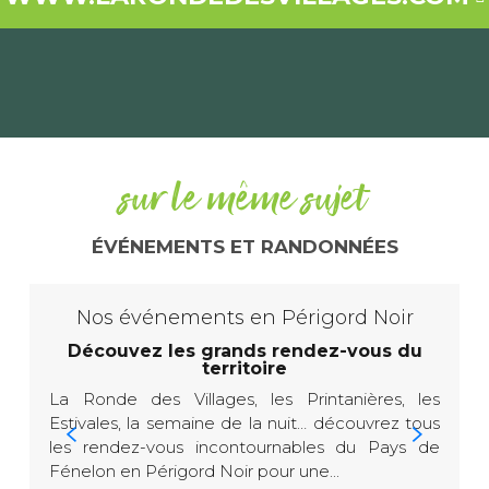
sur le même sujet
ÉVÉNEMENTS ET RANDONNÉES
Nos événements en Périgord Noir
Découvez les grands rendez-vous du
territoire
La Ronde des Villages, les Printanières, les
A
Estivales, la semaine de la nuit… découvrez tous
p
les rendez-vous incontournables du Pays de
u
Fénelon en Périgord Noir pour une...
b