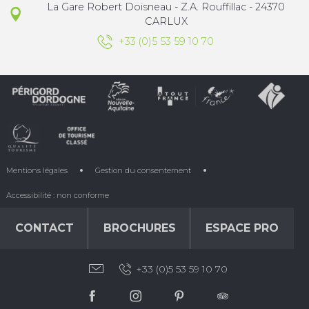
La Gare Robert Doisneau - Z.A. Rouffillac - 24370
CARLUX
+33 (0)5 53 59 10 70
Mentions légales
Gestion du consentement
Accessibilité : non conforme
CONTACT
BROCHURES
ESPACE PRO
+33 (0)5 53 59 10 70