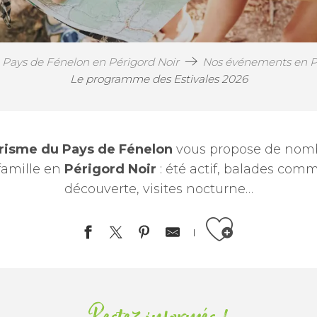
 Pays de Fénelon en Périgord Noir
Nos événements en P
Le programme des Estivales 2026
urisme du Pays de Fénelon
vous propose de nomb
 famille en
Périgord Noir
: été actif, balades com
découverte, visites nocturne…
Ajouter aux favor
arnivores à Salignac-Eyvigues
te du voyageur amoureux