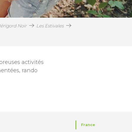
érigord Noir
Les Estivales
reuses activités
mentées, rando
is
France