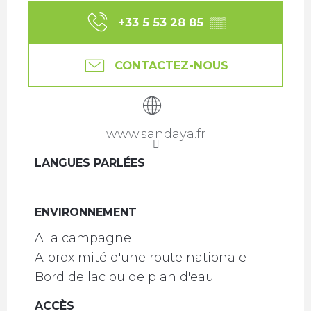
+33 5 53 28 85
▒▒
CONTACTEZ-NOUS
www.sandaya.fr
LANGUES PARLÉES
LANGUES PARLÉES
ENVIRONNEMENT
ENVIRONNEMENT
A la campagne
A proximité d'une route nationale
Bord de lac ou de plan d'eau
ACCÈS
ACCÈS