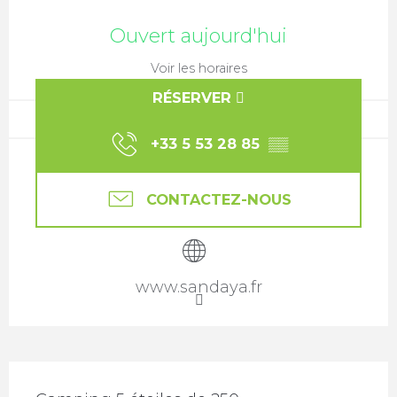
Ouverture et coordonnées
Ouvert aujourd'hui
Voir les horaires
RÉSERVER
+33 5 53 28 85
▒▒
CONTACTEZ-NOUS
www.sandaya.fr
Description