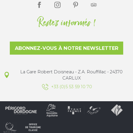
Restez informés !
ABONNEZ-VOUS À NOTRE NEWSLETTER
La Gare Robert Doisneau - Z.A. Rouffillac - 24370
CARLUX
+33 (0)5 53 59 10 70