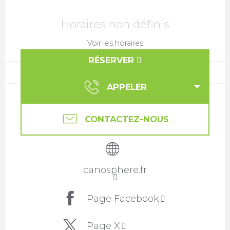
Ouverture et coordonnées
Horaires non définis
Voir les horaires
RÉSERVER
APPELER
CONTACTEZ-NOUS
canosphere.fr
Page Facebook
Page X