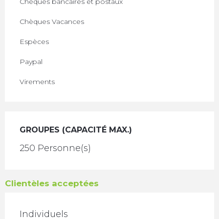
Chèques bancaires et postaux
Chèques Vacances
Espèces
Paypal
Virements
GROUPES (CAPACITÉ MAX.)
GROUPES (CAPACITÉ MAX.)
250 Personne(s)
Clientèles acceptées
Individuels