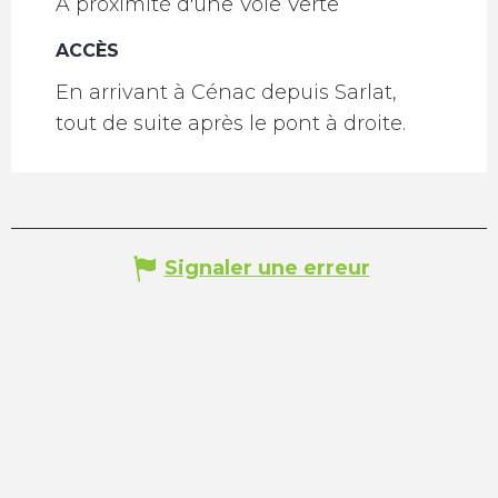
A proximité d'une Voie Verte
ACCÈS
ACCÈS
En arrivant à Cénac depuis Sarlat,
tout de suite après le pont à droite.
Signaler une erreur