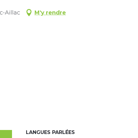
-Aillac
M'y rendre
LANGUES PARLÉES
LANGUES PARLÉES