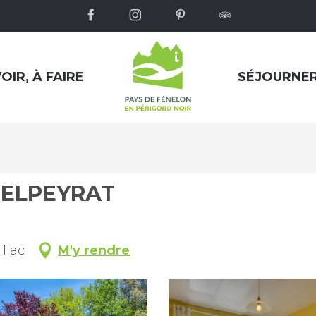
OIR, À FAIRE
SÉJOURNE
DELPEYRAT
llac
M'y rendre