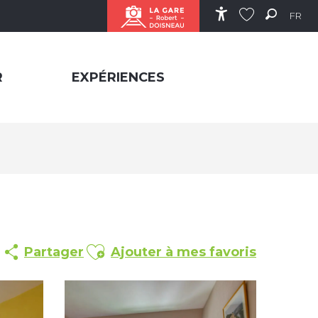
FR
Accessibilité
Recher
Voir les favor
R
EXPÉRIENCES
Ajouter aux favoris
Partager
Ajouter à mes favoris