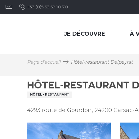
Aller
+33 (0)5 53 59 10 70
au
contenu
principal
JE DÉCOUVRE
À V
Page d’accueil
Hôtel-restaurant Delpeyrat
HÔTEL-RESTAURANT 
HÔTEL - RESTAURANT
4293 route de Gourdon, 24200 Carsac-Ai