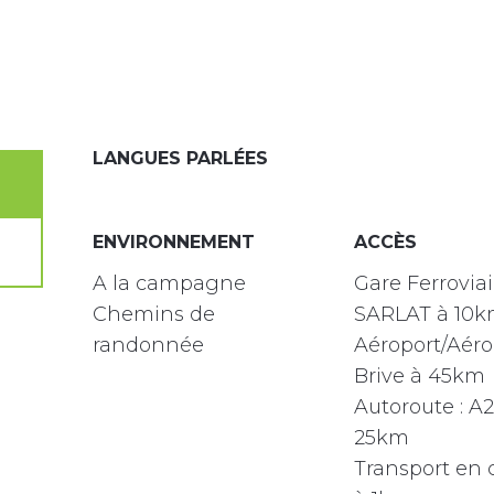
LANGUES PARLÉES
LANGUES PARLÉES
ENVIRONNEMENT
ENVIRONNEMENT
ACCÈS
ACCÈS
A la campagne
Gare Ferroviair
Chemins de
SARLAT à 10
randonnée
Aéroport/Aéro
Brive à 45km
Autoroute : A
25km
Transport e