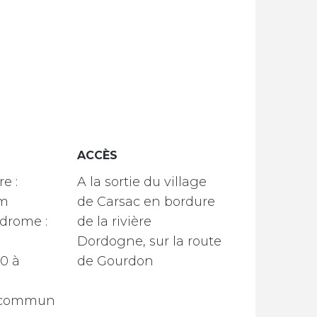
ACCÈS
ACCÈS
e :
A la sortie du village
km
de Carsac en bordure
drome :
de la rivière
Dordogne, sur la route
20 à
de Gourdon
n commun