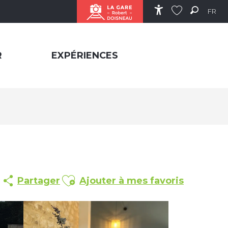
FR
Accessibilité
Recher
Voir les favor
R
EXPÉRIENCES
Ajouter aux favoris
Partager
Ajouter à mes favoris