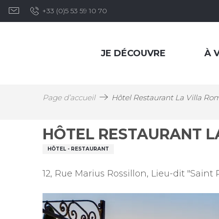
Aller
+33 (0)5 53 59 10 70
au
contenu
principal
JE DÉCOUVRE
À V
Page d’accueil
Hôtel Restaurant La Villa Ro
HÔTEL RESTAURANT L
HÔTEL - RESTAURANT
12, Rue Marius Rossillon, Lieu-dit "Sain