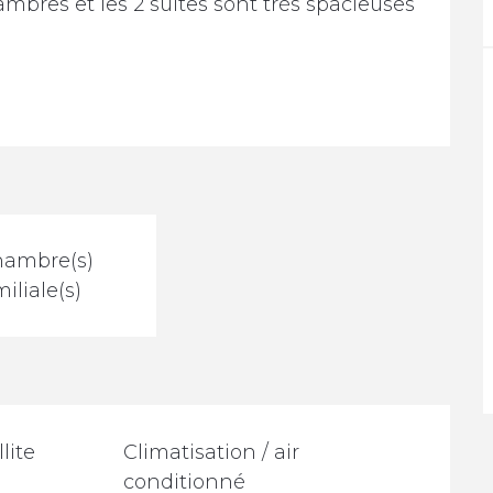
ambres et les 2 suites sont très spacieuses 
hambre(s)
iliale(s)
lite
Climatisation / air
conditionné