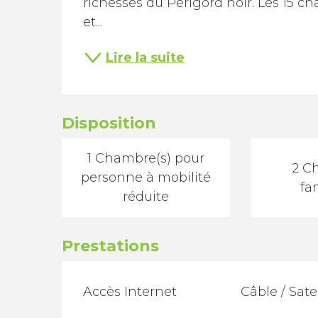
richesses du Périgord noir. Les 15 ch
et...
Lire la suite
Disposition
1 Chambre(s) pour
2 C
personne à mobilité
fam
réduite
Prestations
Accès Internet
Câble / Satel