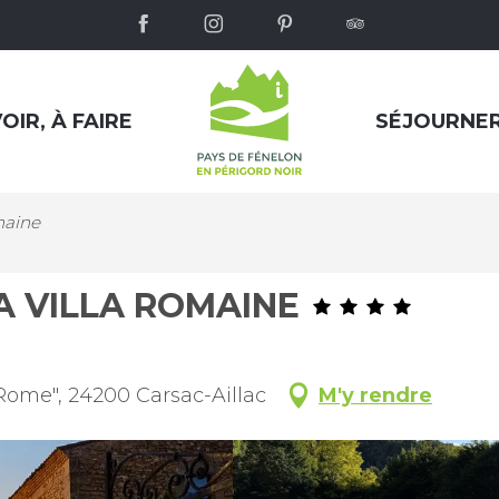
OIR, À FAIRE
SÉJOURNE
maine
A VILLA ROMAINE
t Rome", 24200 Carsac-Aillac
M'y rendre