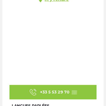
+33 5 53 29 70
▒▒
LANGUES PARLÉES
LANGUES PARLÉES