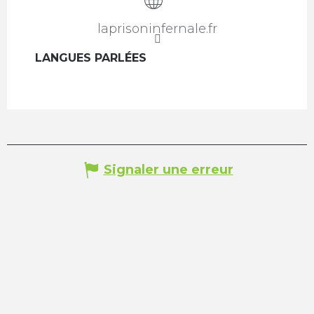
laprisoninfernale.fr
LANGUES PARLÉES
LANGUES PARLÉES
Signaler une erreur