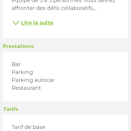
équipe de 3 à 5 personnes, vous devrez 
affronter des défis collaboratifs,...
Lire la suite
Prestations
Bar
Parking
Parking autocar
Restaurant
Tarifs
TARIFS 2026
Tarif de base