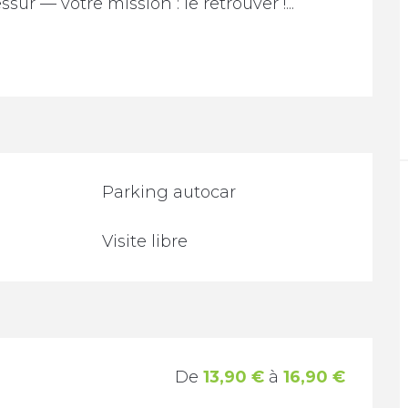
ur — votre mission : le retrouver !...
Parking autocar
Visite libre
De
13,90 €
à
16,90 €