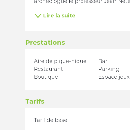
archéologue le professeur Jean Netess
Lire la suite
Prestations
Aire de pique-nique
Bar
Restaurant
Parking
Boutique
Espace jeux
Tarifs
TARIFS 2026
Tarif de base