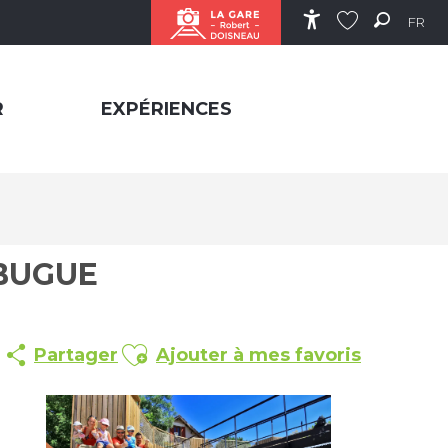
FR
Accessibilité
Recher
Voir les favor
R
EXPÉRIENCES
 BUGUE
Ajouter aux favoris
Partager
Ajouter à mes favoris