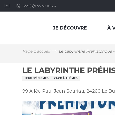
Aller
+33 (0)5 53 59 10 70
au
contenu
principal
JE DÉCOUVRE
À V
Page d’accueil
Le Labyrinthe Préhistorique 
LE LABYRINTHE PRÉHI
JEUX D'ÉNIGMES
PARC À THÈMES
99 Allée Paul Jean Souriau, 24260 Le B