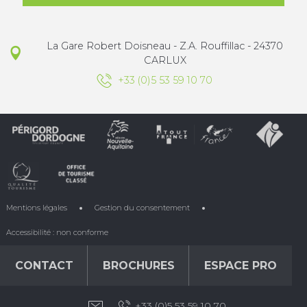
La Gare Robert Doisneau - Z.A. Rouffillac - 24370
CARLUX
+33 (0)5 53 59 10 70
Mentions légales
Gestion du consentement
Accessibilité : non conforme
CONTACT
BROCHURES
ESPACE PRO
+33 (0)5 53 59 10 70