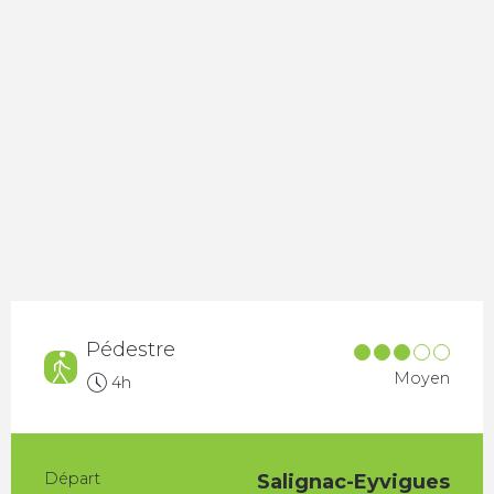
Pédestre
Moyen
4h
Départ
Salignac-Eyvigues