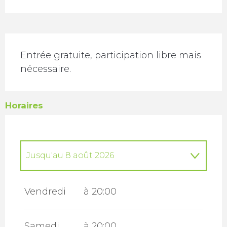
Description
Entrée gratuite, participation libre mais 
nécessaire.
Horaires
Jusqu'au
8 août 2026
Du
3 juillet 2026
au
4 juillet 2026
Vendredi
à 20:00
Du
10 juillet 2026
au
11 juillet 2026
Samedi
à 20:00