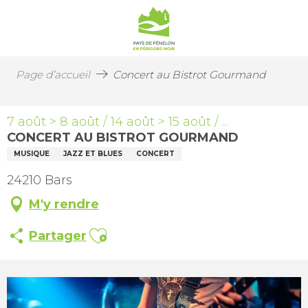
Page d’accueil
Concert au Bistrot Gourmand
7 août > 8 août / 14 août > 15 août / ...
CONCERT AU BISTROT GOURMAND
MUSIQUE
JAZZ ET BLUES
CONCERT
24210 Bars
M'y rendre
Ajouter aux favoris
Partager