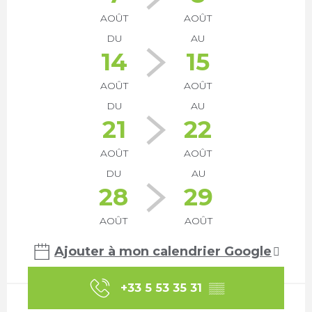
AOÛT
AOÛT
DU
AU
14
15
AOÛT
AOÛT
DU
AU
21
22
AOÛT
AOÛT
DU
AU
28
29
AOÛT
AOÛT
Ajouter à mon calendrier Google
+33 5 53 35 31
▒▒