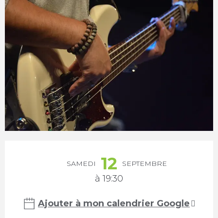
Ouverture et coordonnées
12
SAMEDI
SEPTEMBRE
à 19:30
Ajouter à mon calendrier Google