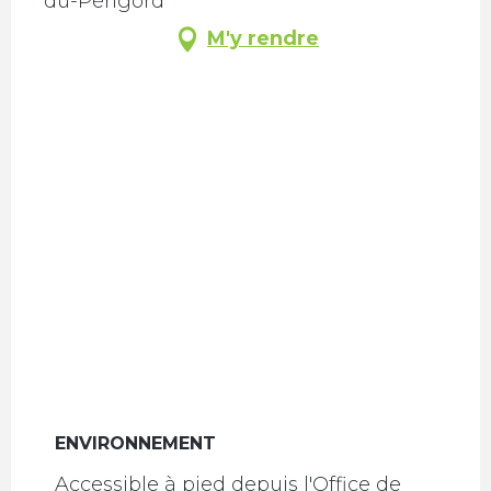
du-Périgord
M'y rendre
ENVIRONNEMENT
ENVIRONNEMENT
Accessible à pied depuis l'Office de