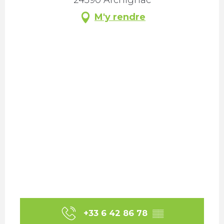
M'y rendre
+33 6 42 86 78
▒▒