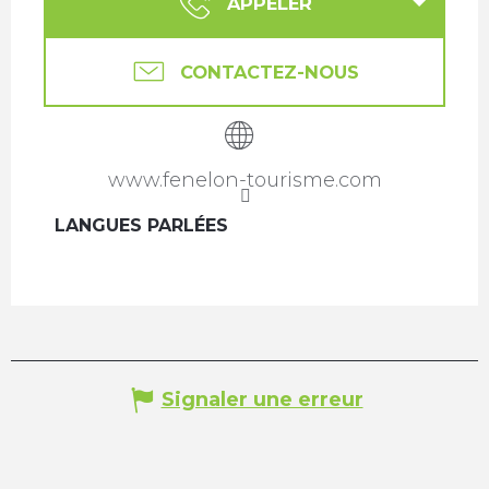
APPELER
CONTACTEZ-NOUS
www.fenelon-tourisme.com
LANGUES PARLÉES
LANGUES PARLÉES
Signaler une erreur