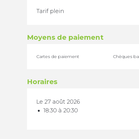
TARIFS 2026
Tarif plein
Moyens de paiement
Cartes de paiement
Chèques ban
Horaires
Le 27 août 2026
18:30 à 20:30