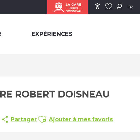
FR
Accessibilité
Recher
Voir les favor
R
EXPÉRIENCES
GARE ROBERT DOISNEAU
Ajouter aux favoris
Partager
Ajouter à mes favoris