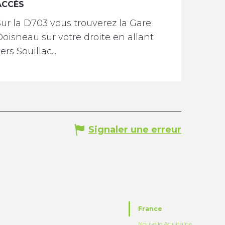
ACCÈS
ACCÈS
Sur la D703 vous trouverez la Gare
oisneau sur votre droite en allant
ers Souillac...
Signaler une erreur
France
Nouvelle Aquitaine