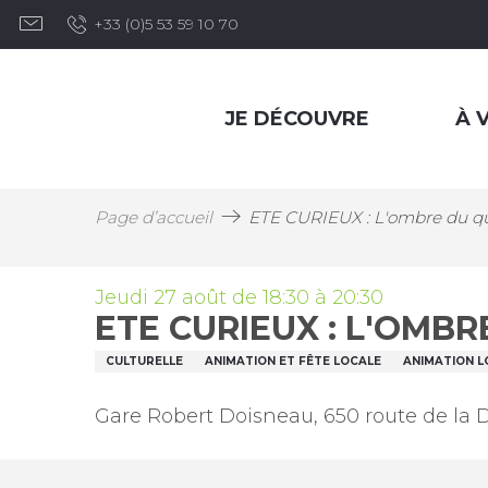
Aller
+33 (0)5 53 59 10 70
au
contenu
principal
JE DÉCOUVRE
À V
Page d’accueil
ETE CURIEUX : L'ombre du qu
Jeudi 27 août de 18:30 à 20:30
ETE CURIEUX : L'OMB
CULTURELLE
ANIMATION ET FÊTE LOCALE
ANIMATION L
Gare Robert Doisneau, 650 route de la 