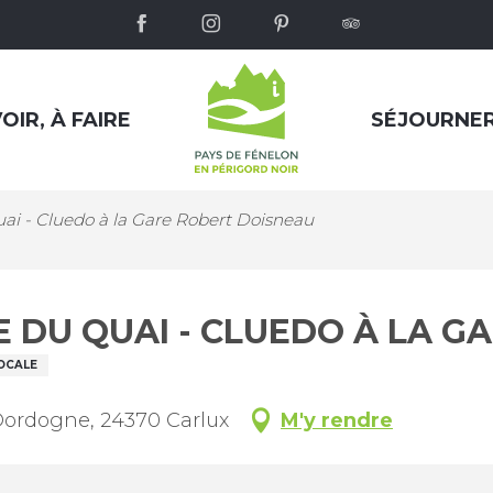
OIR, À FAIRE
SÉJOURNE
ai - Cluedo à la Gare Robert Doisneau
RE DU QUAI - CLUEDO À LA 
OCALE
Dordogne, 24370 Carlux
M'y rendre