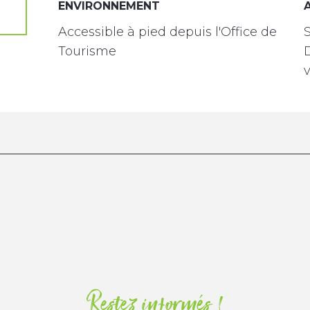
ENVIRONNEMENT
ENVIRONNEMENT
Accessible à pied depuis l'Office de
Tourisme
D
v
Restez informés !