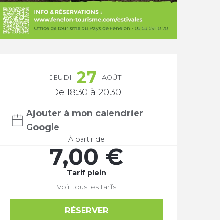
Ouverture et coordonnée
27
JEUDI
AOÛT
De 18:30 à 20:30
Ajouter à mon calendrier
Google
À partir de
7,00 €
Tarif plein
Voir tous les tarifs
RÉSERVER