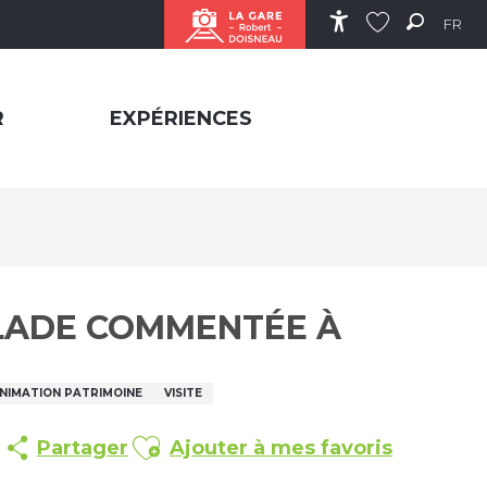
FR
Accessibilité
Recher
Voir les favor
R
EXPÉRIENCES
BALADE COMMENTÉE À
NIMATION PATRIMOINE
VISITE
Ajouter aux favoris
Partager
Ajouter à mes favoris