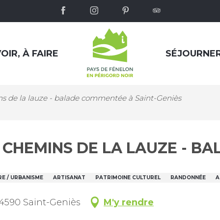
OIR, À FAIRE
SÉJOURNE
s de la lauze - balade commentée à Saint-Geniès
ES CHEMINS DE LA LAUZE - 
E / URBANISME
ARTISANAT
PATRIMOINE CULTUREL
RANDONNÉE
A
24590 Saint-Geniès
M'y rendre