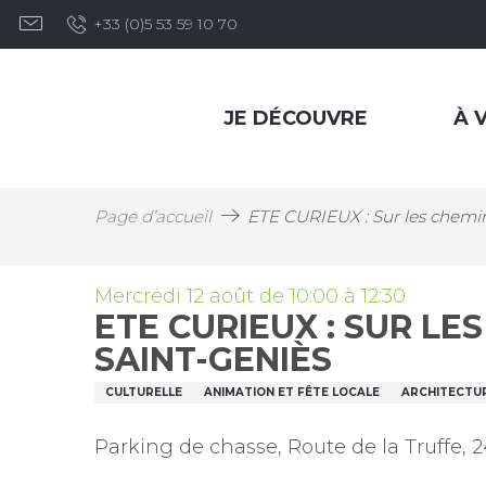
Aller
+33 (0)5 53 59 10 70
au
contenu
principal
JE DÉCOUVRE
À V
Page d’accueil
ETE CURIEUX : Sur les chemin
Mercredi 12 août de 10:00 à 12:30
ETE CURIEUX : SUR L
SAINT-GENIÈS
CULTURELLE
ANIMATION ET FÊTE LOCALE
ARCHITECTUR
Parking de chasse, Route de la Truffe, 