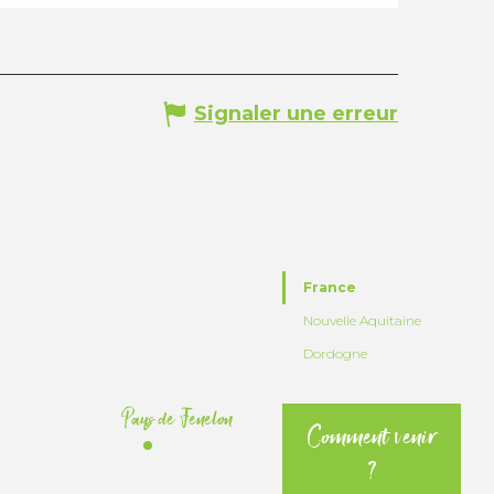
Signaler une erreur
France
Nouvelle Aquitaine
Dordogne
Pays de Fenelon
Comment venir
?