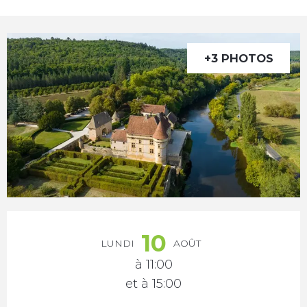
+3 PHOTOS
Ouverture et coordonnées
10
LUNDI
AOÛT
à 11:00
et à 15:00