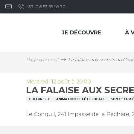
Aller
+33 (0)5 53 59 10 70
au
contenu
principal
JE DÉCOUVRE
À V
Page d’accueil
La falaise aux secrets au Conq
Mercredi 12 août à 20:00
LA FALAISE AUX SECR
CULTURELLE
ANIMATION ET FÊTE LOCALE
SON ET LUMI
Le Conquil, 241 Impasse de la Péchère,