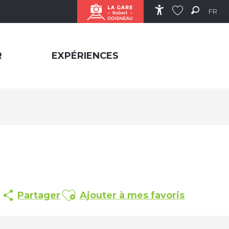
FR
Accessibilité
Recher
Voir les favor
R
EXPÉRIENCES
Ajouter aux favoris
Partager
Ajouter à mes favoris