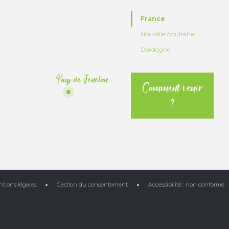
France
Nouvelle Aquitaine
Dordogne
Pays de Fenelon
Comment venir
?
tions légales
Gestion du consentement
Accessibilité : non conforme