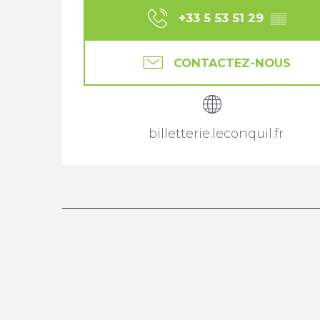
+33 5 53 51 29
▒▒
CONTACTEZ-NOUS
billetterie.leconquil.fr