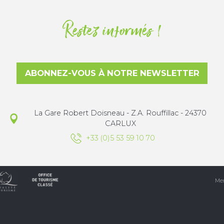
Restez informés !
ABONNEZ-VOUS À NOTRE NEWSLETTER
La Gare Robert Doisneau - Z.A. Rouffillac - 24370
CARLUX
+33 (0)5 53 59 10 70
Men