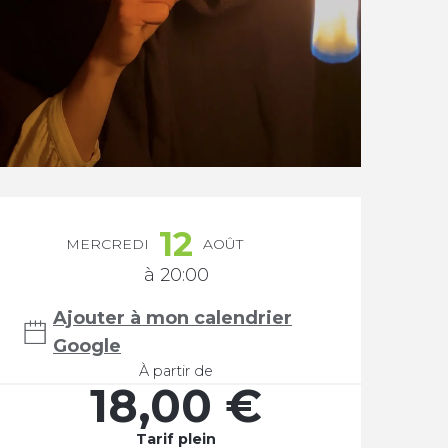
Ouverture et coordonnée
12
MERCREDI
AOÛT
à 20:00
Ajouter à mon calendrier
Google
À partir de
18,00 €
Tarif plein