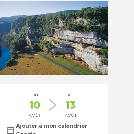
Ouverture et coordonnée
DU
AU
10
13
AOÛT
AOÛT
Ajouter à mon calendrier