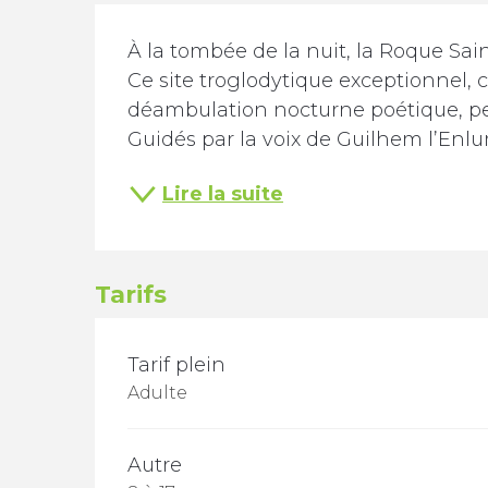
Description
À la tombée de la nuit, la Roque Sain
Ce site troglodytique exceptionnel, c
déambulation nocturne poétique, pen
Guidés par la voix de Guilhem l’Enlum
Lire la suite
Tarifs
TARIFS 2026
Tarif plein
Adulte
Autre