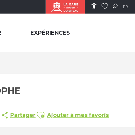
FR
Accessibilité
Recher
Voir les favor
R
EXPÉRIENCES
OPHE
Ajouter aux favoris
Partager
Ajouter à mes favoris