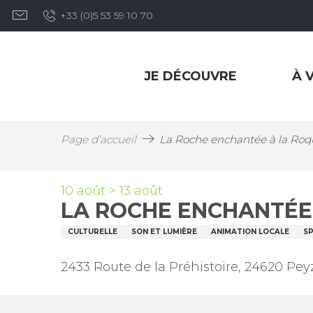
Aller
+33 (0)5 53 59 10 70
au
contenu
principal
JE DÉCOUVRE
À V
Page d’accueil
La Roche enchantée à la Roq
10 août > 13 août
LA ROCHE ENCHANTÉE
CULTURELLE
SON ET LUMIÈRE
ANIMATION LOCALE
S
2433 Route de la Préhistoire, 24620 Pey