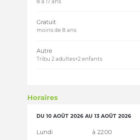
8 à 17 ans
Gratuit
moins de 8 ans
Autre
Tribu 2 adultes+2 enfants
Horaires
DU
DU
10 AOÛT 2026
10 AOÛT 2026
AU
AU
13 AOÛT 2026
13 AOÛT 2026
Lundi
à 22:00