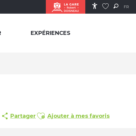
FR
Accessibilité
Recher
Voir les favor
R
EXPÉRIENCES
Ajouter aux favoris
Partager
Ajouter à mes favoris