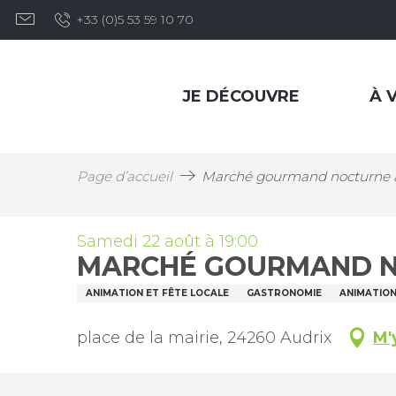
Aller
+33 (0)5 53 59 10 70
au
contenu
principal
JE DÉCOUVRE
À V
Page d’accueil
Marché gourmand nocturne à
Samedi 22 août à 19:00
MARCHÉ GOURMAND N
ANIMATION ET FÊTE LOCALE
GASTRONOMIE
ANIMATION
place de la mairie, 24260 Audrix
M'