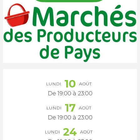
Ouverture et coordonnées
10
LUNDI
AOÛT
De 19:00 à 23:00
17
LUNDI
AOÛT
De 19:00 à 23:00
24
LUNDI
AOÛT