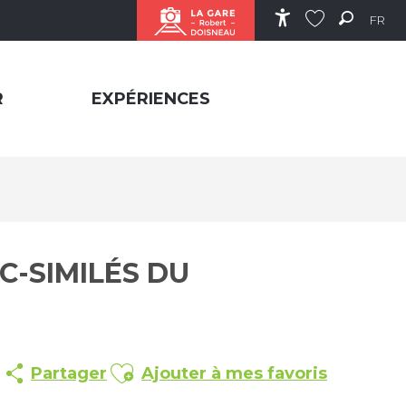
FR
Accessibilité
Recher
Voir les favor
R
EXPÉRIENCES
C-SIMILÉS DU
Ajouter aux favoris
Partager
Ajouter à mes favoris