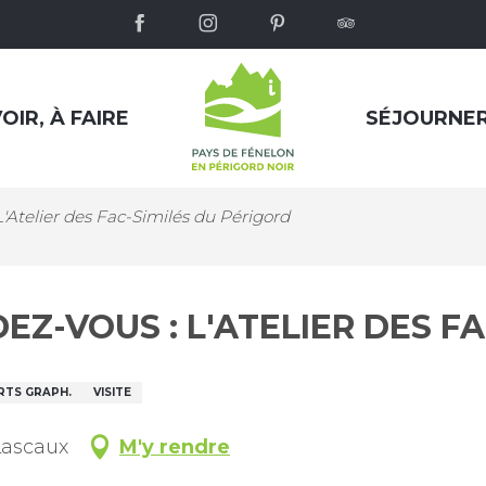
OIR, À FAIRE
SÉJOURNE
L'Atelier des Fac-Similés du Périgord
EZ-VOUS : L'ATELIER DES FA
RTS GRAPH.
VISITE
Lascaux
M'y rendre