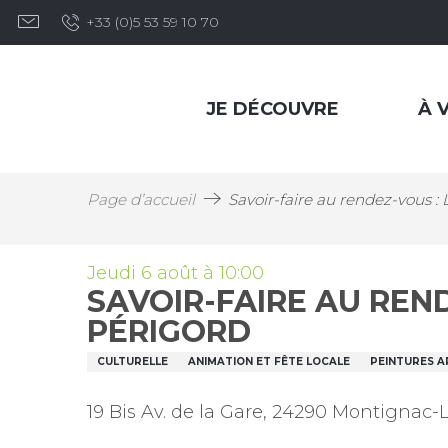
Aller
+33 (0)5 53 59 10 70
au
contenu
principal
JE DÉCOUVRE
À V
Page d’accueil
Savoir-faire au rendez-vous : 
Jeudi 6 août à 10:00
SAVOIR-FAIRE AU REND
PÉRIGORD
CULTURELLE
ANIMATION ET FÊTE LOCALE
PEINTURES A
19 Bis Av. de la Gare, 24290 Montignac-