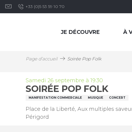
Aller
+33 (0)5 53 59 10 70
au
contenu
principal
JE DÉCOUVRE
À V
Page d’accueil
Soirée Pop Folk
Samedi 26 septembre à 19:30
SOIRÉE POP FOLK
MANIFESTATION COMMERCIALE
MUSIQUE
CONCERT
Place de la Liberté, Aux multiples saveu
Périgord