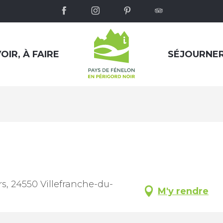
OIR, À FAIRE
SÉJOURNE
rs, 24550 Villefranche-du-
M'y rendre