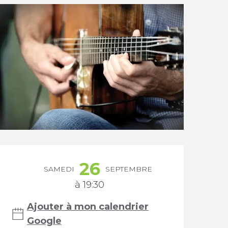
Ouverture et coordonnée
26
SAMEDI
SEPTEMBRE
à 19:30
Ajouter à mon calendrier
Google