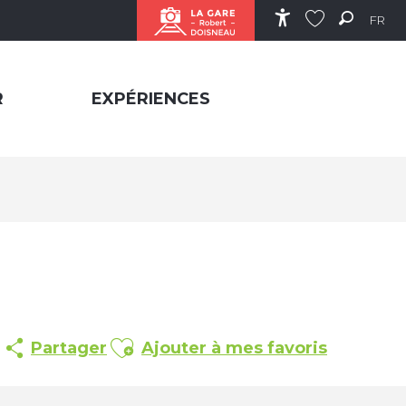
FR
Accessibilité
Recher
Voir les favor
R
EXPÉRIENCES
Ajouter aux favoris
Partager
Ajouter à mes favoris