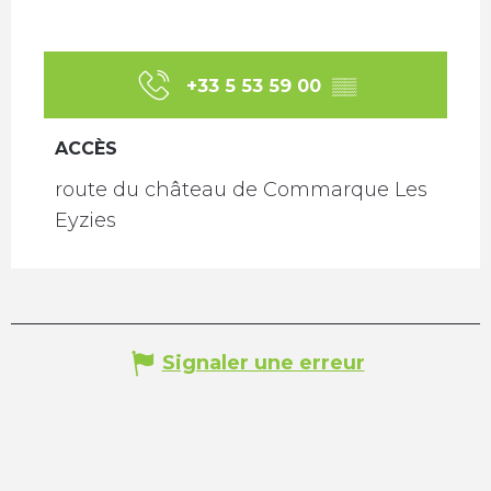
+33 5 53 59 00
▒▒
ACCÈS
ACCÈS
route du château de Commarque Les
Eyzies
Signaler une erreur