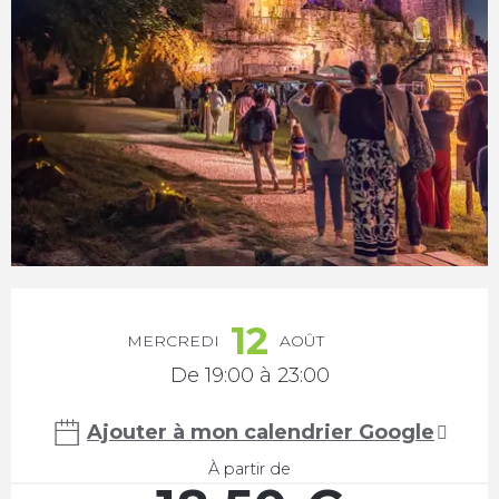
Ouverture et coordonnées
12
MERCREDI
AOÛT
De 19:00 à 23:00
Ajouter à mon calendrier Google
À partir de