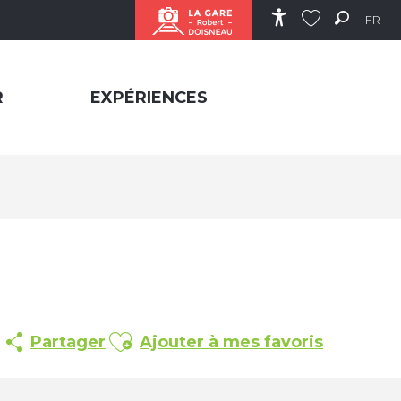
FR
Accessibilité
Recher
Voir les favor
R
EXPÉRIENCES
Ajouter aux favoris
Partager
Ajouter à mes favoris