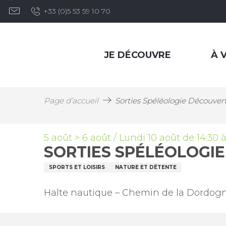
Aller
+33 (0)5 53 59 10 70
au
contenu
principal
JE DÉCOUVRE
À V
Page d’accueil
Sorties Spéléologie Découver
5 août > 6 août / Lundi 10 août de 14:30 à 1
SORTIES SPÉLÉOLOGI
SPORTS ET LOISIRS
NATURE ET DÉTENTE
Halte nautique – Chemin de la Dordogn