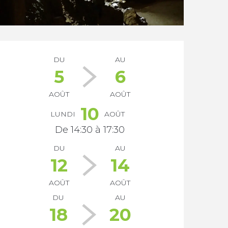
Ouverture et coordonnée
DU
AU
5
6
AOÛT
AOÛT
10
LUNDI
AOÛT
De 14:30 à 17:30
DU
AU
12
14
AOÛT
AOÛT
DU
AU
18
20