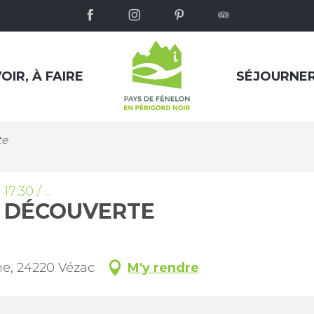
OIR, À FAIRE
SÉJOURNE
te
7:30 / ...
E DÉCOUVERTE
e, 24220 Vézac
M'y rendre