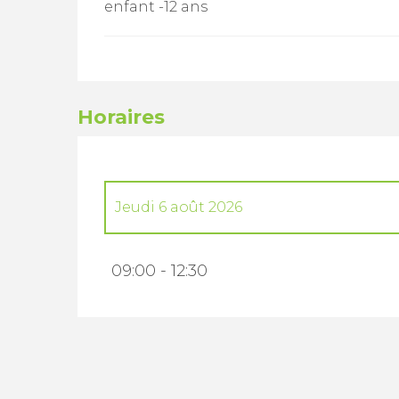
enfant -12 ans
Horaires
Jeudi 6 août 2026
Mercredi 8 juillet 2026
09:00 - 12:30
Du
14 juillet 2026
au
15 juillet 2026
Jeudi 16 juillet 2026