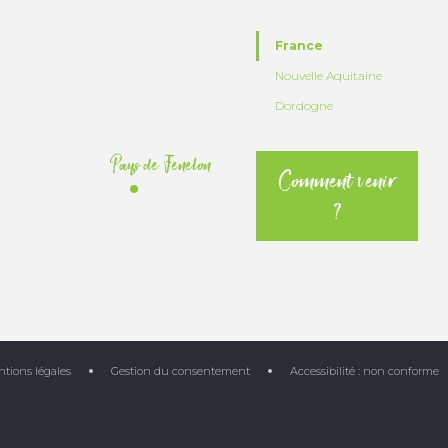
France
Nouvelle Aquitaine
Dordogne
Pays de Fenelon
Comment venir
?
tions légales
Gestion du consentement
Accessibilité : non conforme