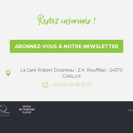
Restez informés !
ABONNEZ-VOUS À NOTRE NEWSLETTER
La Gare Robert Doisneau - Z.A. Rouffillac - 24370
CARLUX
+33 (0)5 53 59 10 70
Men