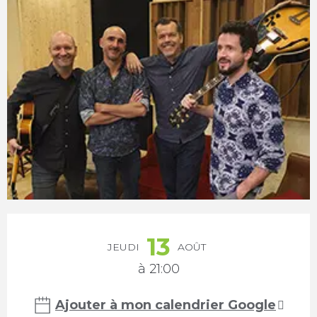
Ouverture et coordonnées
13
JEUDI
AOÛT
à 21:00
Ajouter à mon calendrier Google