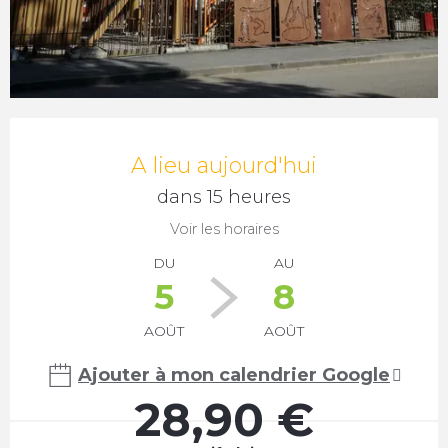
Ouverture et coordonnées
A lieu aujourd'hui
dans 15 heures
Voir les horaires
DU
AU
5
8
AOÛT
AOÛT
Ajouter à mon calendrier Google
28,90 €