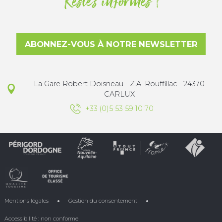
Restez informés !
ABONNEZ-VOUS À NOTRE NEWSLETTER
La Gare Robert Doisneau - Z.A. Rouffillac - 24370
CARLUX
+33 (0)5 53 59 10 70
Mentions légales
Gestion du consentement
Accessibilité : non conforme