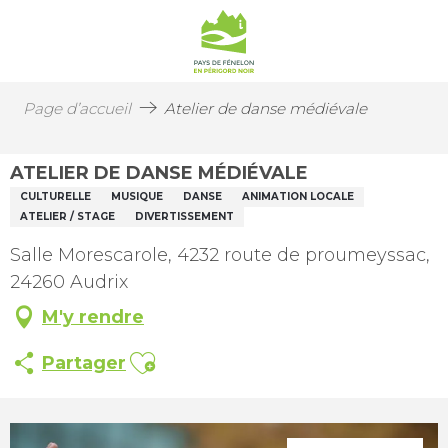
Page d’accueil
Atelier de danse médiévale
ATELIER DE DANSE MÉDIÉVALE
CULTURELLE
MUSIQUE
DANSE
ANIMATION LOCALE
ATELIER / STAGE
DIVERTISSEMENT
Salle Morescarole, 4232 route de proumeyssac,
24260 Audrix
M'y rendre
Ajouter aux favoris
Partager