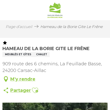
Page d’accueil
Hameau de la Borie Gite Le Frêne
HAMEAU DE LA BORIE GITE LE FRÊNE
MEUBLÉS ET GÎTES
CHALET
909 route des 6 chemins, La Feuillade Basse,
24200 Carsac-Aillac
M'y rendre
Ajouter aux favoris
Partager