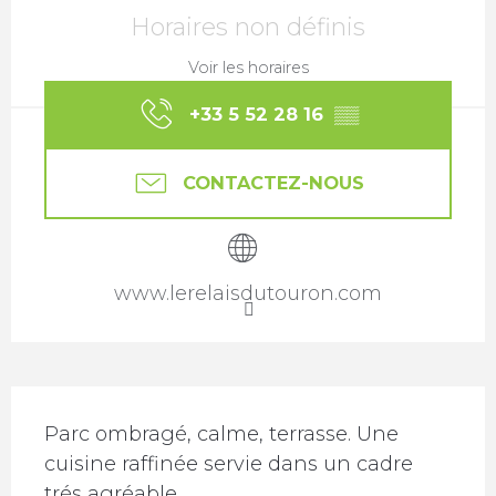
Ouverture et coordonnées
Horaires non définis
Voir les horaires
+33 5 52 28 16
▒▒
CONTACTEZ-NOUS
www.lerelaisdutouron.com
Description
Parc ombragé, calme, terrasse. Une 
cuisine raffinée servie dans un cadre 
trés agréable.