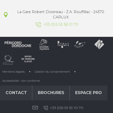
La Gare Robert Doisneau - Z.A. Rouffillac - 24370
CARLUX
+33 (0)5 53 59 10 70
Mentions légales
Gestion du consentement
Accessibilité : non conforme
CONTACT
BROCHURES
ESPACE PRO
+33 (0)5 53 59 10 70