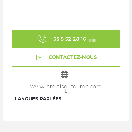
+33 5 52 28 16
▒▒
CONTACTEZ-NOUS
www.lerelaisdutouron.com
LANGUES PARLÉES
LANGUES PARLÉES